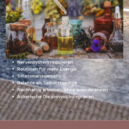
Nervensystem regulieren
Routinen für mehr Energie
Stressmanagement
Balance als Selbstständige
Nachhaltig arbeiten, ohne auszubrennen
Ätherische Öle sinnvoll integrieren