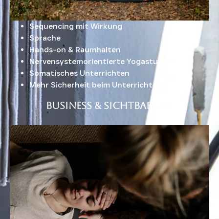
Sequencing mit Wirkung
Sprache
Hands-on & Raumhalten
Nervensystemorientierte Yogastunden
Somatisches Unterrichten
Mehr Sicherheit beim Unterrichten
Business & Sichtbarkeit