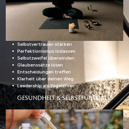
Selbstvertrauen stärken
Perfektionismus loslassen
Selbstzweifel überwinden
Glaubenssätze lösen
Entscheidungen treffen
Klarheit über deinen Weg
Leadership als Yogalehrer
Gesundheit & Selbstfürsorge