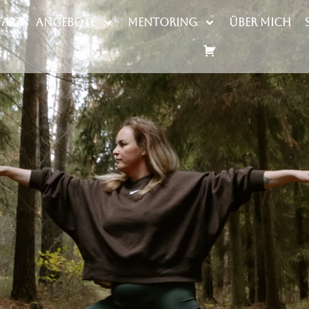
tart
Angebote
Mentoring
Über mich
Warenkorb