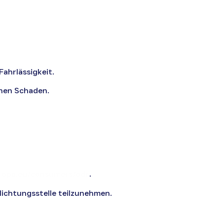
ahrlässigkeit.
chen Schaden.
uropa.eu/consumers/odr
.
lichtungsstelle teilzunehmen.